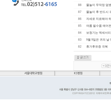
88
물놀이 무작정 덤볐
87
물놀이 후 반드시 
86
자세로 치료해야 
85
여름 필수품 에어컨
84
보청기는 액세서리
83
9월 9일은 귀의 날
82
휴가후유증 극복