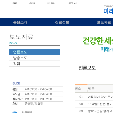
본원소개
진료정보
보도자료
보도자료
news
언론보도
방송보도
칼럼
번호
제 목
91
여름철에 알아 두어
90
‘코막힘’ 한번 풀어
89
방학 - 건강 챙기고