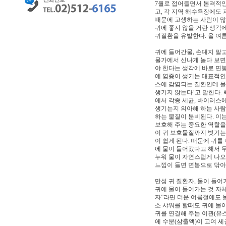
7월로 접어들면서 본격적인
고, 각 지역 해수욕장에도
때문에 고생하는 사람이 많
귀에 좋지 않을 거란 생각
귀질환을 유발한다. 올 여
귀에 들어간물, 손대지 말
물가에서 신나게 놀다 보면
야 한다는 생각에 바로 면
에 염증이 생기는 대표적인
스에 감염되는 질환인데 물
생기지 않는다’고 말한다. 
에서 각종 세균, 바이러스
생기는지 의아해 하는 사람
하는 물질이 분비된다. 이는
보호해 주는 중요한 역할을
이 귀 보호물질까지 벗기는
이 쉽게 된다. 때문에 귀를
에 물이 들어갔다고 해서 
누워 물이 자연스럽게 나오
느낌이 들면 면봉으로 닦아
만성 귀 질환자, 물이 들어
귀에 물이 들어가는 것 자체
자”라면 더운 여름철에도 
소 샤워를 할때도 귀에 물이
귀를 연결해 주는 이관(유
에 수분(삼출액)이 고여 