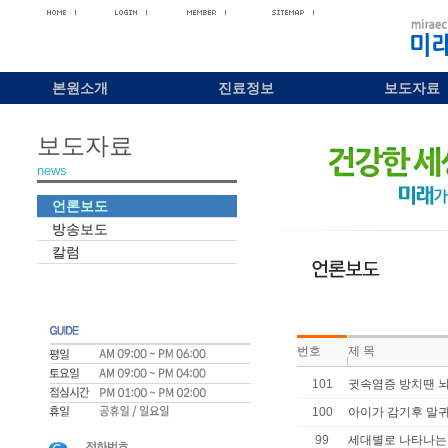
본원소개
진료정보
보도자료
보도자료
news
언론보도
방송보도
칼럼
번호
제 목
101
귓속염증 방치땐 
100
아이가 감기후 말귀
99
세대별로 나타나는 