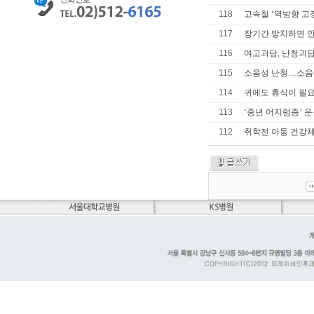
118
고속철 ‘역방향 고정
117
장기간 방치하면 
116
여고괴담, 난청괴담
115
소음성 난청…소음
114
귀에도 휴식이 필
113
‘중년 어지럼증’ 
112
취학전 아동 건강체