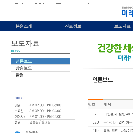
본원소개
진료정보
보도자료
보도자료
news
언론보도
방송보도
칼럼
번호
제 목
121
이명환자 절반 40~
120
무대에서 열창하는 
119
봄철 질환..나들이