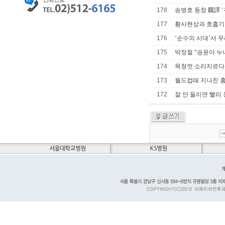
178
송병호 동창 飜譯 ‘귀
177
황사현상과 호흡기
176
‘순수의 시대’서 무
175
박정철 “송윤아 누나
174
목청껏 소리지르다 
173
월드컵때 지나친 
172
잘 안 들리면 빨리