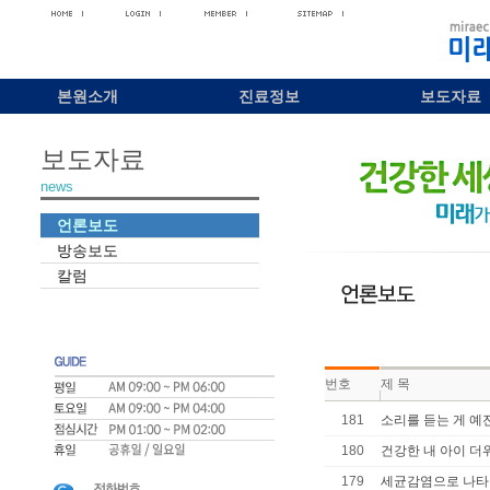
본원소개
진료정보
보도자료
보도자료
news
언론보도
방송보도
칼럼
번호
제 목
181
소리를 듣는 게 예전
180
건강한 내 아이 더
179
세균감염으로 나타