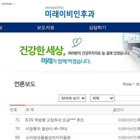
보
보도자료
상담하기
Home
> 
번호
제 목
글쓴이
71
KTX 역방향 고정좌석 요금*** 추진
미래이비인
70
이명환자 절반이 40~50대
미래이비인
69
소아양성돌발성어지러움증
미래이비인