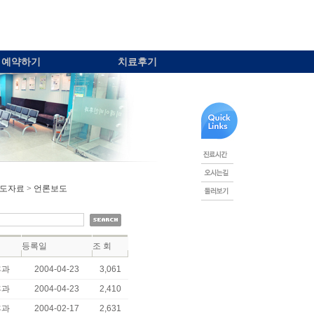
예약하기
치료후기
보도자료 > 언론보도
등록일
조 회
후과
2004-04-23
3,061
후과
2004-04-23
2,410
후과
2004-02-17
2,631