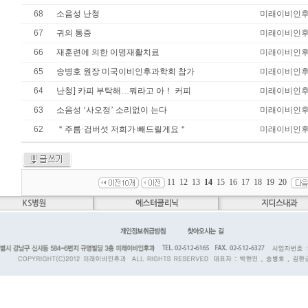
68
소음성 난청
미래이비인
67
귀의 통증
미래이비인
66
재훈련에 의한 이명재활치료
미래이비인
65
송병호 원장 미국이비인후과학회 참가
미래이비인
64
난청] 카피 부탁해…뭐라고 아！ 커피
미래이비인
63
소음성 ‘사오정’ 소리없이 는다
미래이비인
62
＂주름·검버섯 저희가 빼드릴게요＂
미래이비인
11
12
13
14
15
16
17
18
19
20