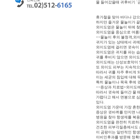
물 들어갔을때 귀후비기 `금물
휴가철을 맞아 바다나 강으
하지만 즐거운 물놀이가 끝
외이도염은 물놀이 뒤에 
외이도염을 중심으로 여름철
<>물놀이 후의 불청객,외
귀지가 있는 상태에서 귀에
외이도염에 걸리면 귓속이 
외이도염은 귀지를 파는 습
귀를 후비지 않으면 외이도
외이도에는 산성보호막이 있
또 외이도 피부는 지속적으
따라서 귀를 자주 후비게 
이는 세균의 침입에 대해 
특히 물놀이나 목욕 후에 
<>증상과 치료법=외이도에
따라서 귓속에 들어간 물 
가렵다고 해서 면봉으로 심
있다.
외이도염 가운데 가장 흔한
증상은 귓바퀴를 만지면 나
병원을 찾아 항생제를 복용
외이도염을 완전히 치료하
건조한 피부각질층에서도 숨
이 곰팡이는 일반적인 항생
이비인후과를 방문해 정확한 