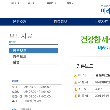
본원소개
진료정보
보도자료
보도자료
news
언론보도
방송보도
칼럼
제 목
물 들어갔을
작 성 자
미래이비인
조 회
3,587
등 록 일
2001-08-06