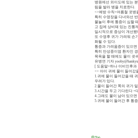
병원에선 외이도에 있는 분
림을 발라 병을 치료한다.
<>예방 수칙=여름철 귓병
특히 수영장을 다녀와선 반
물놀이 후에 통증이 심할 
고 집에 상비돼 있는 진통
일시적으로 증상이 개선됐다
또 수영후 귀가 가려워 손
화될 수 있다.
통증과 가려움증이 있으면 
특히 만성중이염 환자인 경
목욕을 할 때에도 물이 귓
유병연 기자 yooby@hankyu
[ 도움말=하나 이비인후과 이용배
<> 아이 귀에 물이 들어갔
1.귀에 물이 들어갔을 때 
우려가 있다.
2.물이 들어간 쪽의 귀가 
3.시간을 두고 기다린다 =
4.그래도 물이 남아 있으면
5.귀에 물이 들어간 후 통