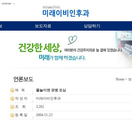
보
보도자료
상담하기
Home
> 
제 목
물놀이엔 귓병 조심
작 성 자
미래이비인후과
조 회
3,262
등 록 일
2004-11-23