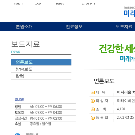
본원소개
진료정보
보도자료
보도자료
news
언론보도
방송보도
칼럼
제 목
어지러움 
작 성 자
미래이비인
조 회
4,120
등 록 일
2002-03-25