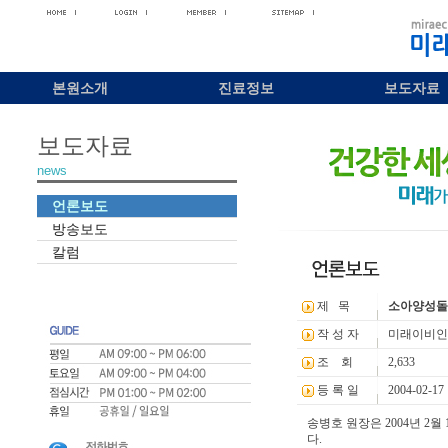
본원소개
진료정보
보도자료
보도자료
news
언론보도
방송보도
칼럼
제 목
소아양성돌
작 성 자
미래이비인
조 회
2,633
등 록 일
2004-02-17
송병호 원장은 2004년 
다.