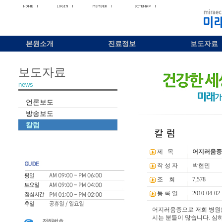
본원소개
진료정보
보도자료
보도자료
news
언론보도
방송보도
칼럼
제 목
어지러움증이
작 성 자
박현민
조 회
7,578
등 록 일
2010-04-02
어지러움증으로 저희 병원을
시는 분들이 많습니다. 심