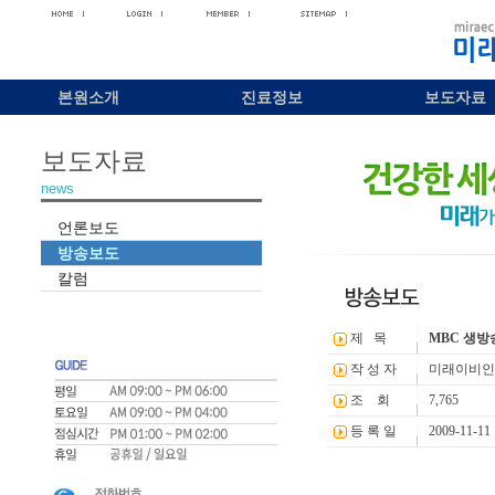
본원소개
진료정보
보도자료
보도자료
news
언론보도
방송보도
칼럼
제 목
MBC 생
작 성 자
미래이비인
조 회
7,765
등 록 일
2009-11-11